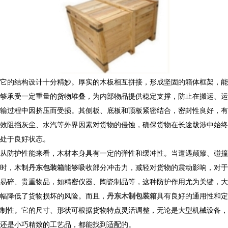
它的结构设计十分精妙。厚实的木板相互拼接，形成坚固的箱体框架，能
够承受一定重量的货物堆叠，为内部物品提供稳定支撑，防止在搬运、运
输过程中因挤压而受损。其侧板、底板和顶板紧密结合，密封性良好，有
效阻挡灰尘、水汽等外界因素对货物的侵蚀，确保货物在长途跋涉中始终
处于良好状态。
从防护性能来看，木材本身具有一定的弹性和缓冲性。当遭遇颠簸、碰撞
时，木制
丹东包装箱
能够吸收部分冲击力，减轻对货物的震动影响，对于
易碎、贵重物品，如精密仪器、陶瓷制品等，这种防护作用尤为关键，大
幅降低了货物损坏的风险。而且，
丹东木制包装箱
具有良好的通用性和定
制性。它的尺寸、形状可根据货物特点灵活调整，无论是大型机械设备，
还是小巧精致的工艺品，都能找到适配的。