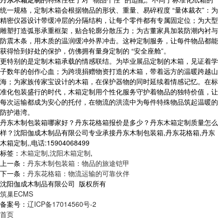
统一规格，定制木箱会根据物品的形状、重量、易碎程度 “量体裁衣”：为
精密仪器设计带缓冲层的分隔结构，让每个零件都有专属固定位；为大型
雕塑打造弧形承重框架，贴合轮廓分散压力；为古董家具加装防潮内衬与
防震木条，用木质的温润缓冲外界冲击。这种定制服务，让每件物品都能
获得恰到好处的保护，仿佛拥有量身定制的 “安全座舱”。
更特别的是定制木箱承载的情感联结。为毕业展品定制的木箱，见证着学
子数年的创作心血；为跨境捐赠物资打造的木箱，带着远方的温暖跨越山
海；为家族传家宝设计的木箱，在保护器物的同时延续着情感记忆。在标
准化包装盛行的时代，木箱定制用个性化服务守护着物品的独特价值，让
每次运输都成为安心的托付，在物流的洪流中为每件特殊物品筑起温暖的
防护港湾。
丹东木制包装箱哪家好？丹东花格箱报价是多少？丹东木箱定制质量怎么
样？沈阳伽成木制品有限公司专业承接丹东木制包装箱,丹东花格箱,丹东
木箱定制,,电话:15904068499
标签：
木箱定制
,
沈阳木箱定制
,
上一条：
丹东木制包装箱：物品的旅途铠甲
下一条：
丹东花格箱：物流运输的可靠伙伴
沈阳伽成木制品有限公司 版权所有
筑巢ECMS
备案号：
辽ICP备17014560号-2
首页