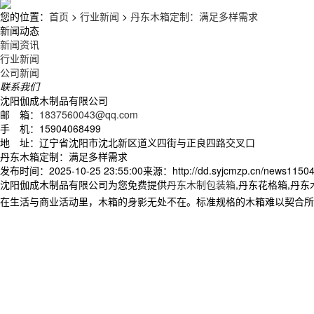
您的位置：
首页
>
行业新闻
>
丹东木箱定制：满足多样需求
新闻动态
新闻资讯
行业新闻
公司新闻
联系我们
沈阳伽成木制品有限公司
邮 箱：
1837560043@qq.com
手 机：15904068499
地 址：辽宁省沈阳市沈北新区道义四街与正良四路交叉口
丹东木箱定制：满足多样需求
发布时间：2025-10-25 23:55:00
来源：http://dd.syjcmzp.cn/news11504
沈阳伽成木制品有限公司为您免费提供
丹东木制包装箱
,丹东花格箱,丹
在生活与商业活动里，木箱的身影无处不在。标准规格的木箱难以契合所