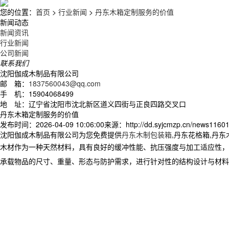
您的位置：
首页
>
行业新闻
>
丹东木箱定制服务的价值
新闻动态
新闻资讯
行业新闻
公司新闻
联系我们
沈阳伽成木制品有限公司
邮 箱：
1837560043@qq.com
手 机：15904068499
地 址：辽宁省沈阳市沈北新区道义四街与正良四路交叉口
丹东木箱定制服务的价值
发布时间：2026-04-09 10:06:00
来源：http://dd.syjcmzp.cn/news11601
沈阳伽成木制品有限公司为您免费提供
丹东木制包装箱
,丹东花格箱,丹
木材作为一种天然材料，具有良好的缓冲性能、抗压强度与加工适应性，
承载物品的尺寸、重量、形态与防护需求，进行针对性的结构设计与材料