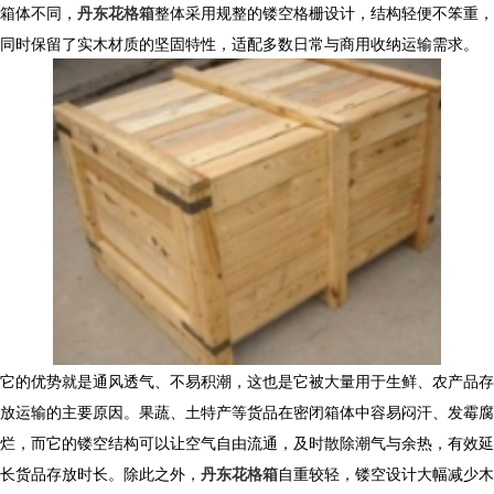
箱体不同，
丹东花格箱
整体采用规整的镂空格栅设计，结构轻便不笨重，
同时保留了实木材质的坚固特性，适配多数日常与商用收纳运输需求。
它的优势就是通风透气、不易积潮，这也是它被大量用于生鲜、农产品存
放运输的主要原因。果蔬、土特产等货品在密闭箱体中容易闷汗、发霉腐
烂，而它的镂空结构可以让空气自由流通，及时散除潮气与余热，有效延
长货品存放时长。除此之外，
丹东花格箱
自重较轻，镂空设计大幅减少木