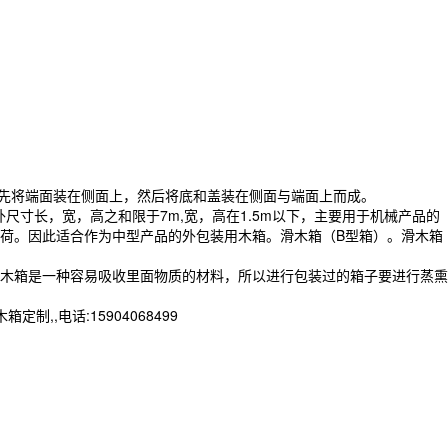
构成。先将端面装在侧面上，然后将底和盖装在侧面与端面上而成。
，外尺寸长，宽，高之和限于7m,宽，高在1.5m以下，主要用于机械产品的
荷。因此适合作为中型产品的外包装用木箱。滑木箱（B型箱）。滑木箱
阳木箱是一种容易吸收里面物质的材料，所以进行包装过的箱子要进行蒸熏
,电话:15904068499