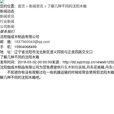
您的位置：
首页
>
新闻资讯
>
了解几种不同的沈阳木箱
新闻动态
新闻资讯
行业新闻
公司新闻
联系我们
沈阳伽成木制品有限公司
邮 箱：
1837560043@qq.com
手 机：15904068499
地 址：辽宁省沈阳市沈北新区道义四街与正良四路交叉口
了解几种不同的沈阳木箱
发布时间：2019-03-02 00:00:00
来源：http://dd.syjcmzp.cn/news61252
沈阳伽成木制品有限公司为您免费提供
丹东木制包装箱
,丹东花格箱,丹
不知道你有没有观察过在一些机器运输的时候经常会使用到沈阳木箱
解几种不同的沈阳木箱吧。