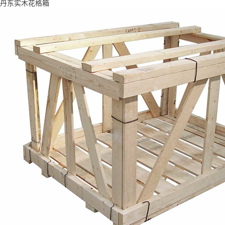
丹东实木花格箱