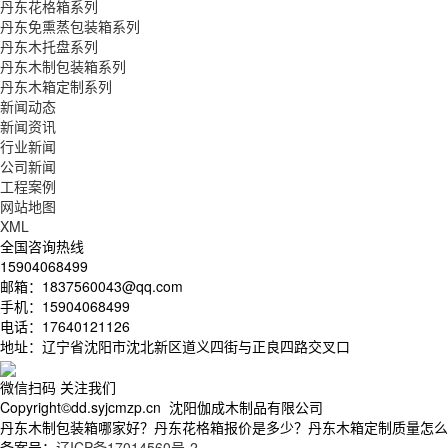
丹东花格箱系列
丹东免熏蒸包装箱系列
丹东木托盘系列
丹东木制包装箱系列
丹东木箱定制系列
新闻动态
新闻资讯
行业新闻
公司新闻
工程案例
网站地图
XML
全国咨询热线
15904068499
邮箱：1837560043@qq.com
手机：15904068499
电话：17640121126
地址：辽宁省沈阳市沈北新区道义四街与正良四路交叉口
微信扫码 关注我们
Copyright©dd.syjcmzp.cn 沈阳伽成木制品有限公司
丹东木制包装箱哪家好？丹东花格箱报价是多少？丹东木箱定制质量怎么样？沈
备案号：
辽ICP备17014560号-2