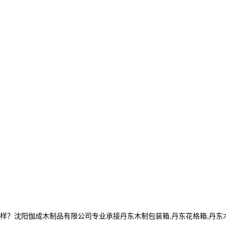
阳伽成木制品有限公司专业承接丹东木制包装箱,丹东花格箱,丹东木箱定制,