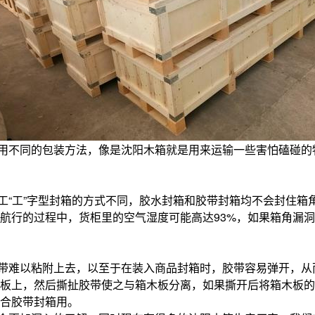
用不同的包装方法，像是沈阳木箱就是用来运输一些害怕磕碰的
工“工”字型封箱的方式不同，胶水封箱和胶带封箱均不会封住箱
航行的过程中，货柜里的空气湿度可能高达93%，如果箱角漏
带难以粘附上去，以至于在装入商品封箱时，胶带容易弹开，从
木板上，然后撕扯胶带使之与箱木板分离，如果撕开后将箱木板
合胶带封箱用。