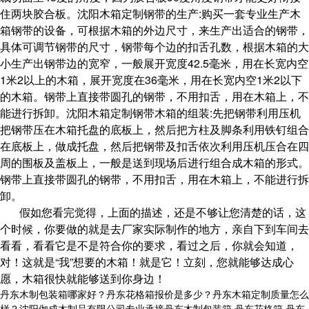
住两块胶合板。沈阳木箱定制钢带的生产:购买一套专业生产木
箱钢带的设备，可根据木箱的外边尺寸，来生产出适合的钢带，
具体可调节钢带的尺寸，钢带每个边的扣舌孔数，根据木箱的大
小生产出钢带边的宽窄，一般展开宽度42.5毫米，用在长宽内空
1米2以上的木箱，展开宽度在36毫米，用在长宽内空1米2以下
的木箱。钢带上直接带圆孔的钢带，不用扣舌，用在木箱上，不
能进行拆卸。沈阳木箱定制钢带木箱的组装:先把钢带利用压机
把钢带压在木箱托盘的底板上，然后把方柱及脚条利用铁钉组合
在底板上，做成托盘，然后把钢带及扣舌依次利用压机压合在四
周的围板及盖板上，一般是送到现场后进行组合成木箱的形式。
钢带上直接带圆孔的钢带，不用扣舌，用在木箱上，不能进行拆
卸。
假如您看完觉得，上面的描述，还是不够让您清楚的话，这
个时候，你要做的就是去厂家实际制作的地方，亲自下到车间去
看看，看看它是不是符合你的要求，看过之后，你就会知道，
对！这就是“我”想要的木箱！就是它！立刻，您就能够达成心
愿，木箱很快就能够送到你身边！
丹东木制包装箱哪家好？丹东花格箱报价是多少？丹东木箱定制质量怎么
样？沈阳伽成木制品有限公司专业承接丹东木制包装箱,丹东花格箱,丹东