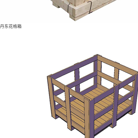
丹东花格箱