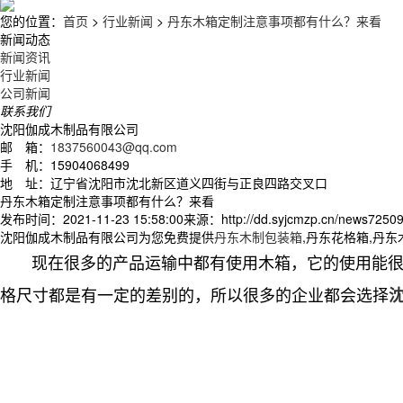
您的位置：
首页
>
行业新闻
>
丹东木箱定制注意事项都有什么？来看
新闻动态
新闻资讯
行业新闻
公司新闻
联系我们
沈阳伽成木制品有限公司
邮 箱：
1837560043@qq.com
手 机：15904068499
地 址：辽宁省沈阳市沈北新区道义四街与正良四路交叉口
丹东木箱定制注意事项都有什么？来看
发布时间：2021-11-23 15:58:00
来源：http://dd.syjcmzp.cn/news72509
沈阳伽成木制品有限公司为您免费提供
丹东木制包装箱
,丹东花格箱,丹
现在很多的产品运输中都有使用木箱，它的使用能很好
格尺寸都是有一定的差别的，所以很多的企业都会选择