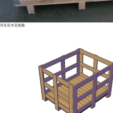
丹东实木花格箱