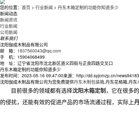
您的位置：
首页
>
行业新闻
>
丹东木箱定制的功能你知道多少
新闻动态
新闻资讯
行业新闻
公司新闻
联系我们
沈阳伽成木制品有限公司
邮 箱：
1837560043@qq.com
手 机：15904068499
地 址：辽宁省沈阳市沈北新区道义四街与正良四路交叉口
丹东木箱定制的功能你知道多少
发布时间：2023-05-16 09:47:00
来源：http://dd.syjcmzp.cn/news94183
沈阳伽成木制品有限公司为您免费提供
丹东木制包装箱
,丹东花格箱,丹
目前很多的领域都有选择
，它在很多
沈阳木箱定制
的侵扰，还能有效的促进产品的市场流通过程，实际上