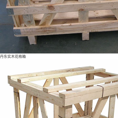
丹东实木花格箱