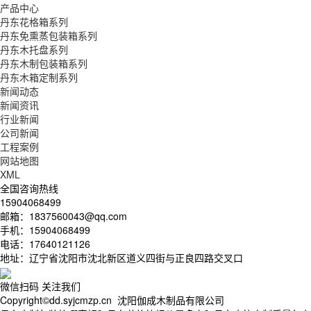
产品中心
丹东花格箱系列
丹东免熏蒸包装箱系列
丹东木托盘系列
丹东木制包装箱系列
丹东木箱定制系列
新闻动态
新闻资讯
行业新闻
公司新闻
工程案例
网站地图
XML
全国咨询热线
15904068499
邮箱：1837560043@qq.com
手机：15904068499
电话：17640121126
地址：辽宁省沈阳市沈北新区道义四街与正良四路交叉口
微信扫码 关注我们
Copyright©dd.syjcmzp.cn 沈阳伽成木制品有限公司