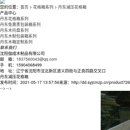
您的位置：
首页
>
花格箱系列
>
丹东减压花格箱
产品中心
丹东花格箱系列
丹东免熏蒸包装箱系列
丹东木托盘系列
丹东木制包装箱系列
丹东木箱定制系列
联系我们
沈阳伽成木制品有限公司
邮 箱：
1837560043@qq.com
手 机：15904068499
地 址：辽宁省沈阳市沈北新区道义四街与正良四路交叉口
丹东减压花格箱
发布时间：2021-05-17 13:57:56
来源：http://dd.syjcmzp.cn/product726
-->
-->