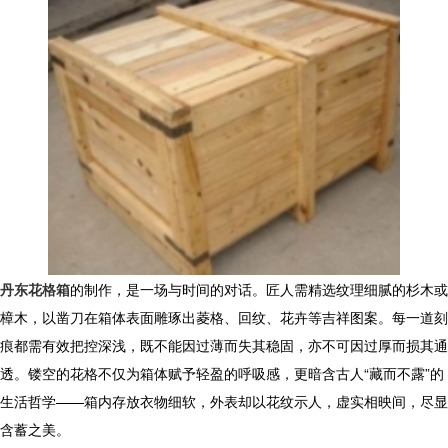
丹东花格箱
的制作，是一场与时间的对话。匠人需精选纹理细腻的杉木或
樟木，以凿刀在箱体表面雕琢出菱格、回纹、花卉等吉祥图案。每一道刻
痕都需有效把控深浅，既不能因过薄而失其稳固，亦不可因过厚而损其通
透。镂空的花格不仅为箱体赋予轻盈的呼吸感，更暗含古人“藏而不露”的
生活哲学——箱内存放衣物细软，外表却以花纹示人，虚实相映间，尽显
含蓄之美。