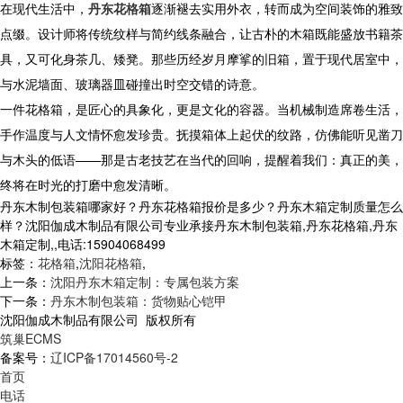
在现代生活中，
丹东花格箱
逐渐褪去实用外衣，转而成为空间装饰的雅致
点缀。设计师将传统纹样与简约线条融合，让古朴的木箱既能盛放书籍茶
具，又可化身茶几、矮凳。那些历经岁月摩挲的旧箱，置于现代居室中，
与水泥墙面、玻璃器皿碰撞出时空交错的诗意。
一件花格箱，是匠心的具象化，更是文化的容器。当机械制造席卷生活，
手作温度与人文情怀愈发珍贵。抚摸箱体上起伏的纹路，仿佛能听见凿刀
与木头的低语——那是古老技艺在当代的回响，提醒着我们：真正的美，
终将在时光的打磨中愈发清晰。
丹东木制包装箱哪家好？丹东花格箱报价是多少？丹东木箱定制质量怎么
样？沈阳伽成木制品有限公司专业承接丹东木制包装箱,丹东花格箱,丹东
木箱定制,,电话:15904068499
标签：
花格箱
,
沈阳花格箱
,
上一条：
沈阳丹东木箱定制：专属包装方案
下一条：
丹东木制包装箱：货物贴心铠甲
沈阳伽成木制品有限公司 版权所有
筑巢ECMS
备案号：
辽ICP备17014560号-2
首页
电话