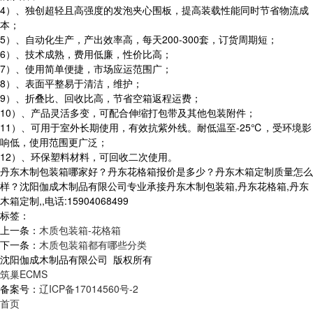
4）、独创超轻且高强度的发泡夹心围板，提高装载性能同时节省物流成
本；
5）、自动化生产，产出效率高，每天200-300套，订货周期短；
6）、技术成熟，费用低廉，性价比高；
7）、使用简单便捷，市场应运范围广；
8）、表面平整易于清洁，维护；
9）、折叠比、回收比高，节省空箱返程运费；
10）、产品灵活多变，可配合伸缩打包带及其他包装附件；
11）、可用于室外长期使用，有效抗紫外线。耐低温至-25℃，受环境影
响低，使用范围更广泛；
12）、环保塑料材料，可回收二次使用。
丹东木制包装箱哪家好？丹东花格箱报价是多少？丹东木箱定制质量怎么
样？沈阳伽成木制品有限公司专业承接丹东木制包装箱,丹东花格箱,丹东
木箱定制,,电话:15904068499
标签：
上一条：
木质包装箱-花格箱
下一条：
木质包装箱都有哪些分类
沈阳伽成木制品有限公司 版权所有
筑巢ECMS
备案号：
辽ICP备17014560号-2
首页